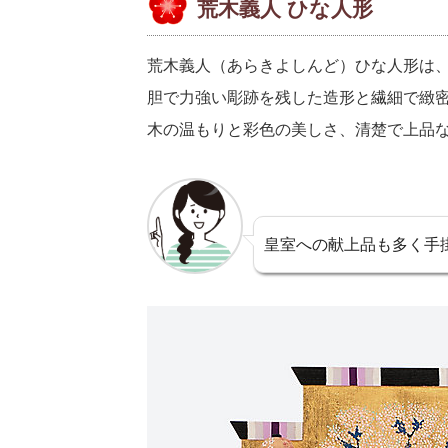
荒木義人 ひな人形
荒木義人（あらきよしんど）ひな人形は
胆で力強い彫跡を残した造形と繊細で緻
木の温もりと彩色の美しさ、清楚で上品
皇室への献上品も多く手