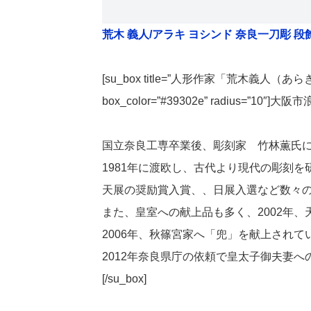
荒木 義人/アラキ ヨシンド 奈良一刀彫 段
[su_box title=”人形作家「荒木義人（あらき
box_color=”#39302e” radius=”10
国立奈良工専卒業後、彫刻家 竹林薫氏
1981年に渡欧し、古代より現代の彫刻を
天展の奨励賞入賞、、日展入選など数々
また、皇室への献上品も多く、2002年
2006年、秋篠宮家へ「兜」を献上されて
2012年奈良県庁の依頼で皇太子御夫妻へ
[/su_box]