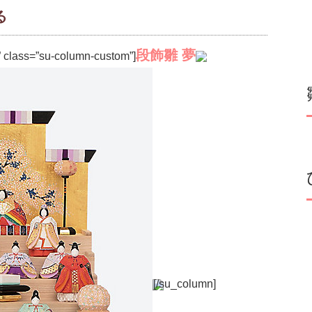
る
段飾雛 夢
” class=”su-column-custom”]
[/su_column]