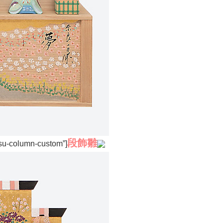
段飾雛
”su-column-custom”]