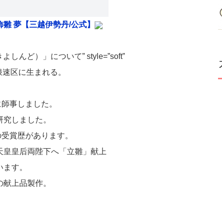
飾雛 夢【三越伊勢丹/公式】
よしんど）」について” style=”soft”
″]大阪市浪速区に生まれる。
に師事しました。
研究しました。
の受賞歴があります。
、天皇皇后両陛下へ「立雛」献上
います。
の献上品製作。